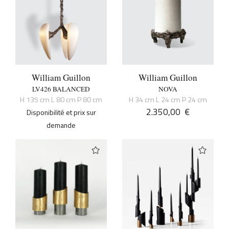
William Guillon
William Guillon
LV426 BALANCED
NOVA
H 135 cm L 80 cm P 80 cm
H 34 cm L 24 cm P 24 cm
2.350,00
€
Disponibilité et prix sur
demande