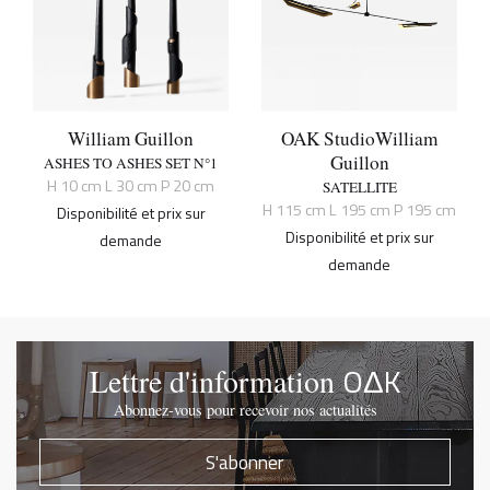
William Guillon
OAK Studio
William
Guillon
ASHES TO ASHES SET N°1
H 10 cm L 30 cm P 20 cm
SATELLITE
H 115 cm L 195 cm P 195 cm
Disponibilité et prix sur
Disponibilité et prix sur
demande
demande
OΔK
Lettre d'information
Abonnez-vous pour recevoir nos actualités
S'abonner