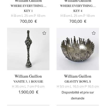
William Guillon
William Guillon
WHERE EVERYTHING…
WHERE EVERYTHING…
KEY 1
KEY 4
H 8 cm L 25 cm P 18 cm
H 8 cm L 25 cm P 18 cm
700,00
€
700,00
€
William Guillon
William Guillon
VANITE 3, 1 BOUGIE
GRAVITY BOWL S
H 36 cm L 7 cm P 6 cm
H 9.5 cm L 16.5 cm P 16.5 cm
1.900,00
€
Disponibilité et prix sur
demande