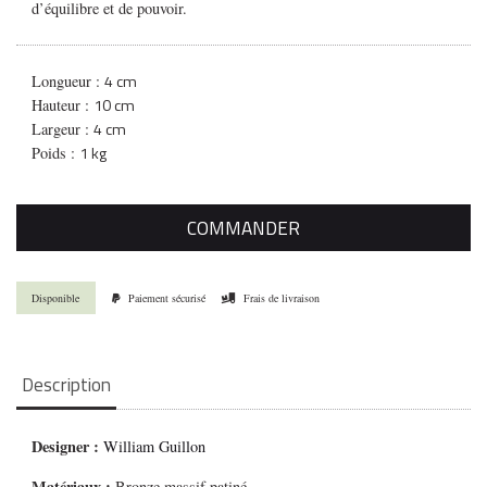
d’équilibre et de pouvoir.
4 cm
Longueur :
10 cm
Hauteur :
4 cm
Largeur :
1 kg
Poids :
COMMANDER
Disponible
Paiement sécurisé
Frais de livraison
Description
Designer :
William Guillon
Matériaux :
Bronze massif patiné