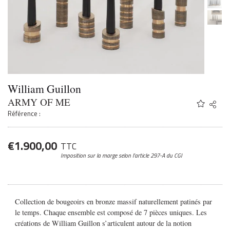
William Guillon
ARMY OF ME
Share
Twitter
Référence :
Faceb
Email
€
1.900,00
TTC
Imposition sur la marge
selon l’article 297-A du CGI
Collection de bougeoirs en bronze massif naturellement patinés par
le temps. Chaque ensemble est composé de 7 pièces uniques. Les
créations de William Guillon s’articulent autour de la notion