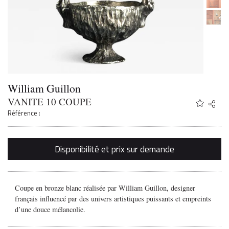
William Guillon
VANITE 10 COUPE
Share
Twitter
Référence :
Faceb
Email
Disponibilité et prix sur demande
Coupe en bronze blanc réalisée par William Guillon, designer
français influencé par des univers artistiques puissants et empreints
d’une douce mélancolie.