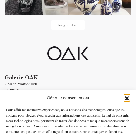
Charger plus…
Galerie OΔK
2 place Montoulieu
31000 Toulouse - France
tel : Enquiries :
+33 6 58 56 86 19
Gérer le consentement
Email :
contact@oneofakind.fr
-
Conditions générales de vente
Pour offrir les meilleures expériences, nous utilisons des technologies telles que les
-
Mentions légales
cookies pour stocker et/ou accéder aux informations des appareils. Le fait de consentir
à ces technologies nous permettra de traiter des données telles que le comportement de
Paiement par
navigation ou les ID uniques sur ce site. Le fait de ne pas consentir ou de retirer son
consentement peut avoir un effet négatif sur certaines caractéristiques et fonctions.