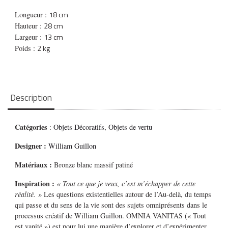
18 cm
Longueur :
28 cm
Hauteur :
13 cm
Largeur :
2 kg
Poids :
Description
Catégories
:
Objets Décoratifs
,
Objets de vertu
Designer :
William Guillon
Matériaux :
Bronze blanc massif patiné
Inspiration
:
« Tout ce que je veux, c’est m’échapper de cette
réalité. »
Les questions existentielles autour de l’Au-delà, du temps
qui passe et du sens de la vie sont des sujets omniprésents dans le
processus créatif de William Guillon. OMNIA VANITAS (« Tout
est vanité ») est pour lui une manière d’explorer et d’expérimenter