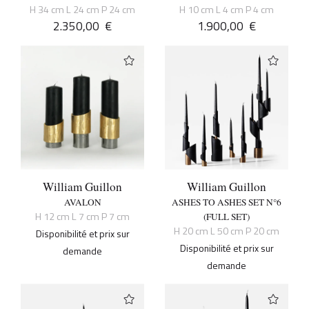
H 34 cm L 24 cm P 24 cm
H 10 cm L 4 cm P 4 cm
2.350,00
€
1.900,00
€
William Guillon
William Guillon
AVALON
ASHES TO ASHES SET N°6
H 12 cm L 7 cm P 7 cm
(FULL SET)
H 20 cm L 50 cm P 20 cm
Disponibilité et prix sur
Disponibilité et prix sur
demande
demande