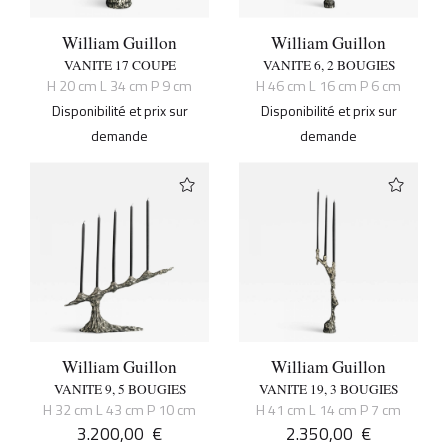
William Guillon
William Guillon
VANITE 17 COUPE
VANITE 6, 2 BOUGIES
H 20 cm L 34 cm P 9 cm
H 46 cm L 16 cm P 6 cm
Disponibilité et prix sur
Disponibilité et prix sur
demande
demande
William Guillon
William Guillon
VANITE 9, 5 BOUGIES
VANITE 19, 3 BOUGIES
H 32 cm L 43 cm P 10 cm
H 41 cm L 14 cm P 7 cm
3.200,00
€
2.350,00
€