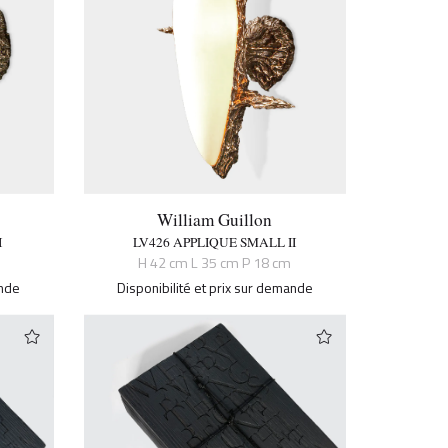
William Guillon
I
LV426 APPLIQUE SMALL II
H 42 cm L 35 cm P 18 cm
ande
Disponibilité et prix sur demande