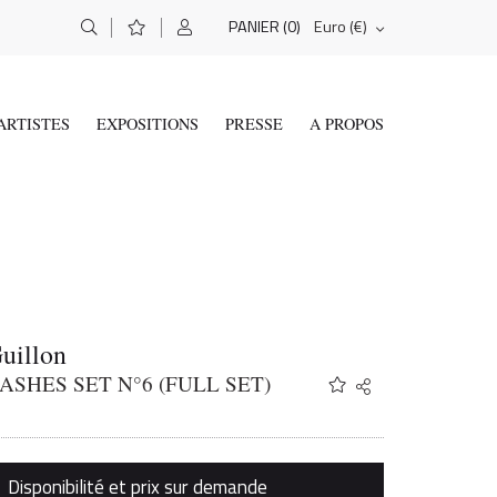
(0)
Euro (€)
PANIER
ARTISTES
EXPOSITIONS
PRESSE
A PROPOS
uillon
ASHES SET N°6 (FULL SET)
Share
Twitter
Facebook
Email
Disponibilité et prix sur demande