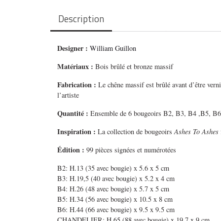
Description
Designer :
William Guillon
Matériaux :
Bois brûlé et bronze massif
Fabrication :
Le chêne massif est brûlé avant d’être verni
l’artiste
Quantité :
Ensemble de 6 bougeoirs B2, B3, B4 ,B5, B6 
Inspiration :
La collection de bougeoirs
Ashes To Ashes
Édition :
99 pièces signées et numérotées
B2: H.13 (35 avec bougie) x 5.6 x 5 cm
B3: H.19,5 (40 avec bougie) x 5.2 x 4 cm
B4: H.26 (48 avec bougie) x 5.7 x 5 cm
B5: H.34 (56 avec bougie) x 10.5 x 8 cm
B6: H.44 (66 avec bougie) x 9.5 x 9.5 cm
CHANDELIER: H.65 (88 avec bougie) x 19.7 x 9 cm