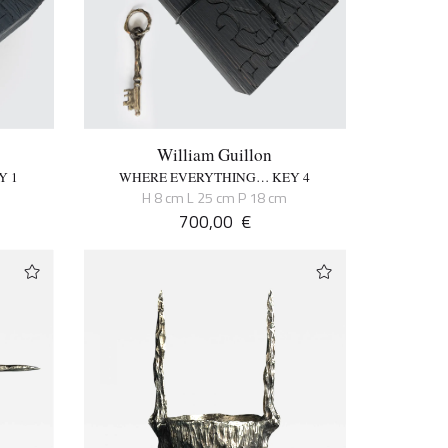
William Guillon
Y 1
WHERE EVERYTHING… KEY 4
H 8 cm L 25 cm P 18 cm
700,00
€