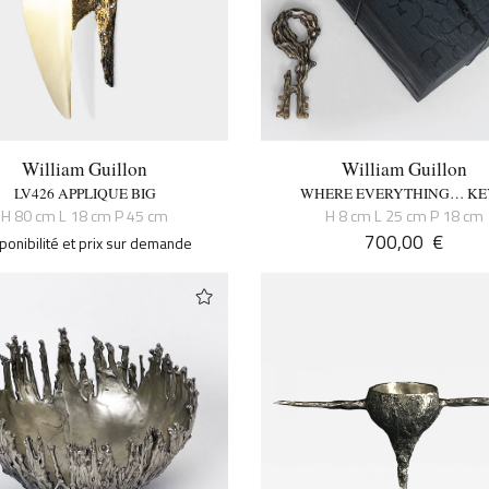
William Guillon
William Guillon
LV426 APPLIQUE BIG
WHERE EVERYTHING… KE
H 80 cm L 18 cm P 45 cm
H 8 cm L 25 cm P 18 cm
700,00
€
ponibilité et prix sur demande