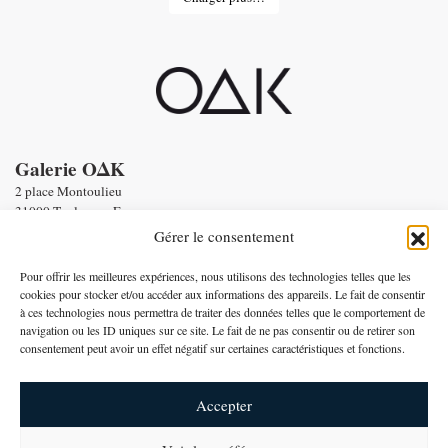
Galerie OΔK
2 place Montoulieu
31000 Toulouse - France
tel : Enquiries :
+33 6 58 56 86 19
Gérer le consentement
Email :
contact@oneofakind.fr
-
Conditions générales de vente
Pour offrir les meilleures expériences, nous utilisons des technologies telles que les
-
Mentions légales
cookies pour stocker et/ou accéder aux informations des appareils. Le fait de consentir
à ces technologies nous permettra de traiter des données telles que le comportement de
Paiement par
navigation ou les ID uniques sur ce site. Le fait de ne pas consentir ou de retirer son
consentement peut avoir un effet négatif sur certaines caractéristiques et fonctions.
Français
Accepter