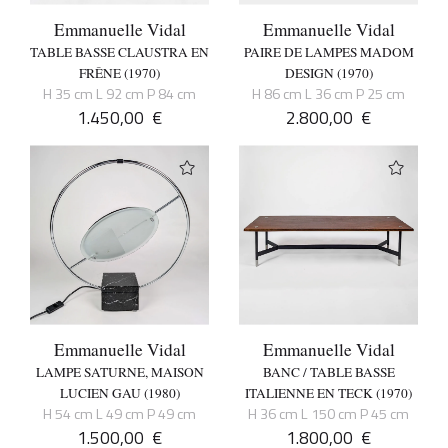
Emmanuelle Vidal
Emmanuelle Vidal
TABLE BASSE CLAUSTRA EN
PAIRE DE LAMPES MADOM
FRÊNE (1970)
DESIGN (1970)
H 35 cm L 92 cm P 84 cm
H 86 cm L 36 cm P 25 cm
1.450,00
€
2.800,00
€
Emmanuelle Vidal
Emmanuelle Vidal
LAMPE SATURNE, MAISON
BANC / TABLE BASSE
LUCIEN GAU (1980)
ITALIENNE EN TECK (1970)
H 54 cm L 49 cm P 49 cm
H 36 cm L 150 cm P 45 cm
1.500,00
€
1.800,00
€