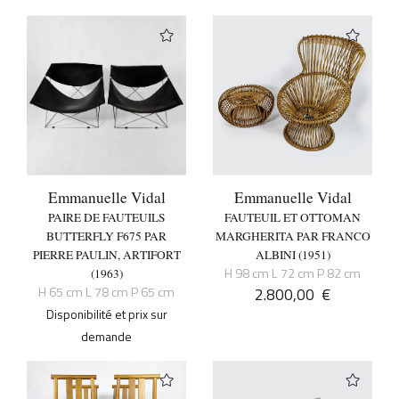
Emmanuelle Vidal
Emmanuelle Vidal
PAIRE DE FAUTEUILS
FAUTEUIL ET OTTOMAN
BUTTERFLY F675 PAR
MARGHERITA PAR FRANCO
PIERRE PAULIN, ARTIFORT
ALBINI (1951)
H 98 cm L 72 cm P 82 cm
(1963)
H 65 cm L 78 cm P 65 cm
2.800,00
€
Disponibilité et prix sur
demande