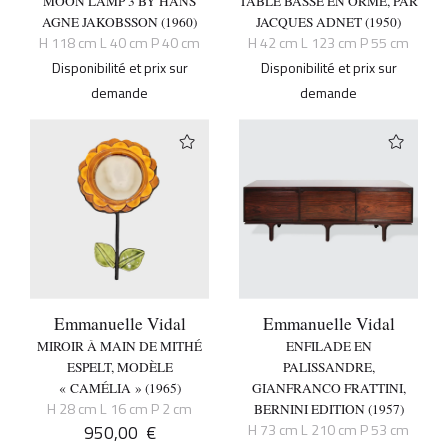
MOON LAMP 3 BY HANS
TABLE BASSE EN ORME, PAR
AGNE JAKOBSSON (1960)
JACQUES ADNET (1950)
H 118 cm L 40 cm P 40 cm
H 42 cm L 123 cm P 55 cm
Disponibilité et prix sur
Disponibilité et prix sur
demande
demande
Emmanuelle Vidal
Emmanuelle Vidal
MIROIR À MAIN DE MITHÉ
ENFILADE EN
ESPELT, MODÈLE
PALISSANDRE,
« CAMÉLIA » (1965)
GIANFRANCO FRATTINI,
H 28 cm L 16 cm P 2 cm
BERNINI EDITION (1957)
950,00
€
H 73 cm L 210 cm P 53 cm