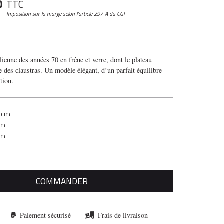
0
TTC
Imposition sur la marge
selon l’article 297-A du CGI
lienne des années 70 en frêne et verre, dont le plateau
e des claustras. Un modèle élégant, d’un parfait équilibre
tion.
 cm
cm
cm
COMMANDER
Paiement sécurisé
Frais de livraison