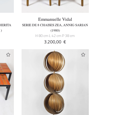
Emmanuelle Vidal
HERITA
SERIE DE 8 CHAISES ZEA, ANNIG SARIAN
1)
(1980)
H 80 cm L 42 cm P 38 cm
3.200,00
€