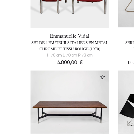
Emmanuelle Vidal
SET DE 4 FAUTEUILS ITALIENS EN METAL
SER
CHROMÉ ET TISSU ROUGE (1970)
H 70 cm L 70 cm P 73 cm
4.800,00
€
Dis