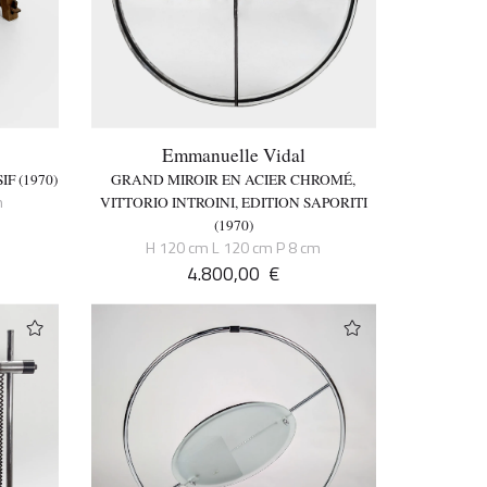
Emmanuelle Vidal
F (1970)
GRAND MIROIR EN ACIER CHROMÉ,
m
VITTORIO INTROINI, EDITION SAPORITI
(1970)
H 120 cm L 120 cm P 8 cm
4.800,00
€