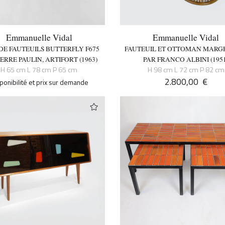
Emmanuelle Vidal
Emmanuelle Vidal
 DE FAUTEUILS BUTTERFLY F675
FAUTEUIL ET OTTOMAN MARG
IERRE PAULIN, ARTIFORT (1963)
PAR FRANCO ALBINI (195
H 65 cm L 78 cm P 65 cm
H 98 cm L 72 cm P 82 cm
2.800,00
€
ponibilité et prix sur demande