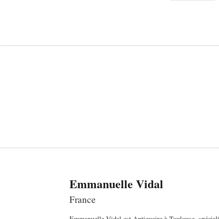
Emmanuelle Vidal
France
Emmanuelle Vidal est Antiquaire à Toulouse, spéciali