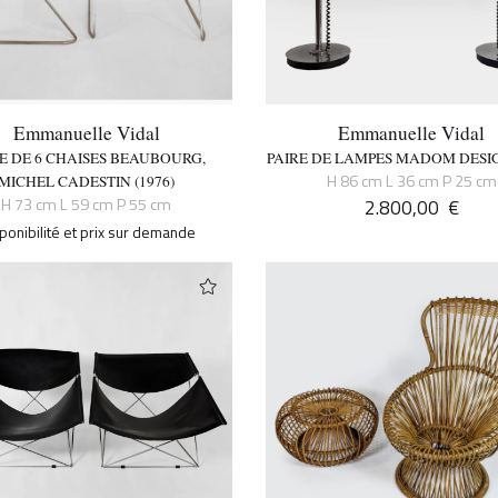
Emmanuelle Vidal
Emmanuelle Vidal
IE DE 6 CHAISES BEAUBOURG,
PAIRE DE LAMPES MADOM DESIG
H 86 cm L 36 cm P 25 cm
MICHEL CADESTIN (1976)
H 73 cm L 59 cm P 55 cm
2.800,00
€
ponibilité et prix sur demande