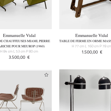
Emmanuelle Vidal
Emmanuelle Vidal
DE CHAUFFEUSES MIAMI, PIERRE
TABLE DE FERME EN ORME MASSI
H 77 cm L 160 cm P 78 c
RICHE POUR MEUROP (1960)
H 84 cm L 53 cm P 80 cm
1.500,00
€
3.500,00
€