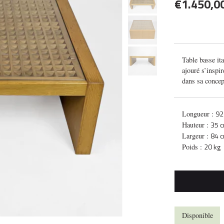
€
1.450,0
Table basse ita
ajouré s’inspir
dans sa concep
92
Longueur :
35 
Hauteur :
84 
Largeur :
20 kg
Poids :
Disponible