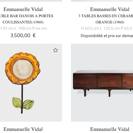
Emmanuelle Vidal
Emmanuelle Vidal
BLE BAR DANOIS A PORTES
3 TABLES BASSES EN CERAM
COULISSANTES (1960)
ORANGE (1960)
H 97 cm L 158 cm P 44 cm
H 40.5 cm L 120.5 cm P 45.5
3.500,00
€
Disponibilité et prix sur dem
Emmanuelle Vidal
Emmanuelle Vidal