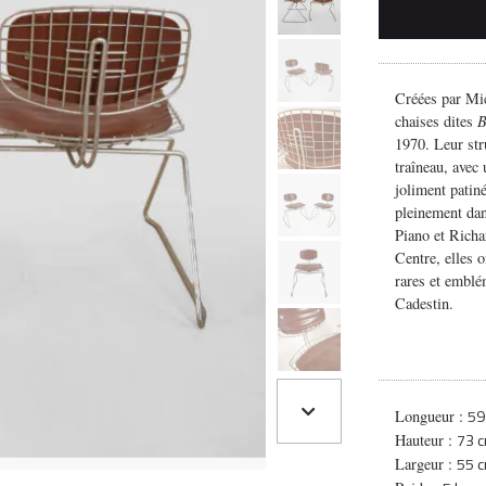
Créées par Mi
chaises dites
B
1970. Leur stru
traîneau, avec 
joliment patiné
pleinement dan
Piano et Richa
Centre, elles o
rares et emblé
Cadestin.
59
Longueur :
73 
Hauteur :
55 
Largeur :