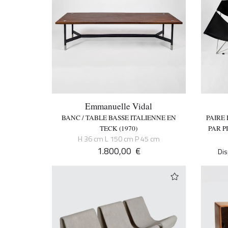
Emmanuelle Vidal
BANC / TABLE BASSE ITALIENNE EN
PAIRE
TECK (1970)
PAR P
H 36 cm L 150 cm P 45 cm
1.800,00
€
Dis