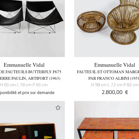
Emmanuelle Vidal
Emmanuelle Vidal
 DE FAUTEUILS BUTTERFLY F675
FAUTEUIL ET OTTOMAN MARG
IERRE PAULIN, ARTIFORT (1963)
PAR FRANCO ALBINI (195
H 65 cm L 78 cm P 65 cm
H 98 cm L 72 cm P 82 cm
2.800,00
€
ponibilité et prix sur demande