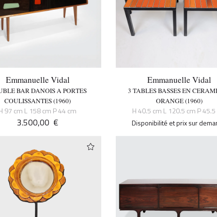
Emmanuelle Vidal
Emmanuelle Vidal
BLE BAR DANOIS A PORTES
3 TABLES BASSES EN CERAM
COULISSANTES (1960)
ORANGE (1960)
H 97 cm L 158 cm P 44 cm
H 40.5 cm L 120.5 cm P 45.5
3.500,00
€
Disponibilité et prix sur dem