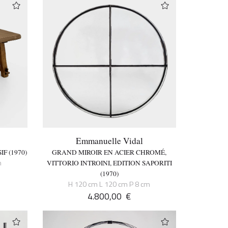
Emmanuelle Vidal
F (1970)
GRAND MIROIR EN ACIER CHROMÉ,
m
VITTORIO INTROINI, EDITION SAPORITI
(1970)
H 120 cm L 120 cm P 8 cm
4.800,00
€