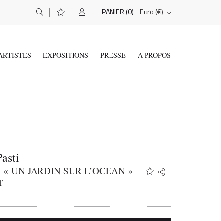
(0)
Euro (€)
PANIER
ARTISTES
EXPOSITIONS
PRESSE
A PROPOS
asti
« UN JARDIN SUR L’OCEAN »
Share
Twitter
T
Facebook
Email