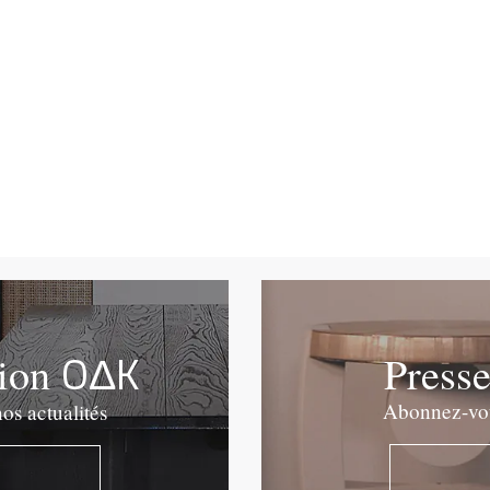
OΔK
tion
Press
Abonnez-vous
os actualités