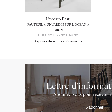
Umberto Pasti
FAUTEUIL « UN JARDIN SUR L’OCEAN »
BRUN
H 100 cm L 55 cm P 40 cm
Disponibilité et prix sur demande
Lettre d'informa
Abonnez-vous pour recevoir n
S'abonner