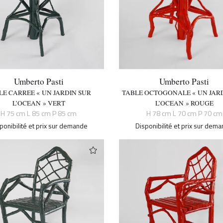
Umberto Pasti
Umberto Pasti
LE CARREE « UN JARDIN SUR
TABLE OCTOGONALE « UN JAR
L’OCEAN » VERT
L’OCEAN » ROUGE
H 75 cm L 85 cm P 85 cm
H 78 cm L 70 cm P 70 cm
ponibilité et prix sur demande
Disponibilité et prix sur dem