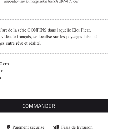
Imposition sur la marge
selon l’article 297-A du CGI
’art de la série CONFINS dans laquelle Eloi Ficat,
vidéaste français, se focalise sur les paysages laissant
es entre rêve et réalité.
0 cm
cm
m
COMMANDER
Paiement sécurisé
Frais de livraison