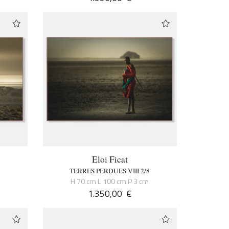
Eloi Ficat
TERRES PERDUES VIII 2/8
H 70 cm L 100 cm P 3 cm
1.350,00
€