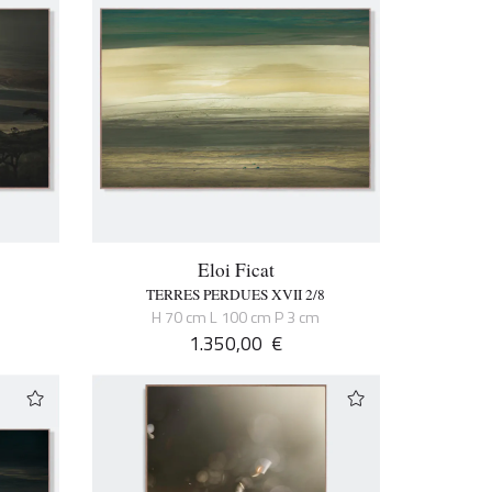
Eloi Ficat
8
TERRES PERDUES XVII 2/8
H 70 cm L 100 cm P 3 cm
1.350,00
€