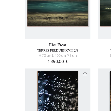
Eloi Ficat
TERRES PERDUES XVIII 2/8
H 70 cm L 100 cm P 3 cm
1.350,00
€