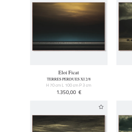
Eloi Ficat
TERRES PERDUES XI 2/8
H 70 cm L 100 cm P 3 cm
1.350,00
€