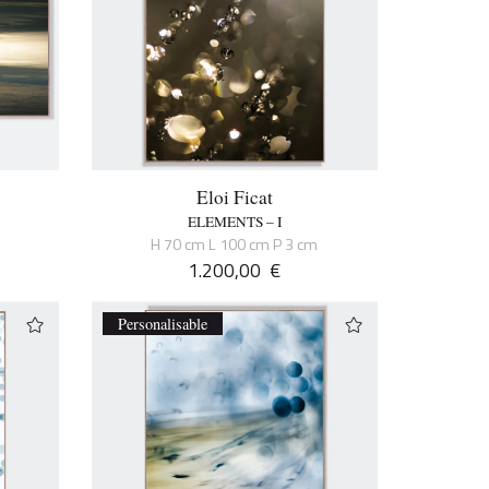
Eloi Ficat
ELEMENTS – I
H 70 cm L 100 cm P 3 cm
1.200,00
€
Personalisable