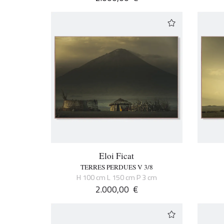
Eloi Ficat
TERRES PERDUES V 3/8
H 100 cm L 150 cm P 3 cm
2.000,00
€