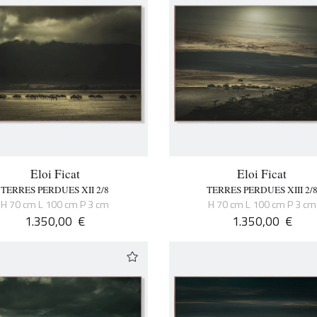
Eloi Ficat
Eloi Ficat
TERRES PERDUES XII 2/8
TERRES PERDUES XIII 2/
H 70 cm L 100 cm P 3 cm
H 70 cm L 100 cm P 3 cm
1.350,00
€
1.350,00
€