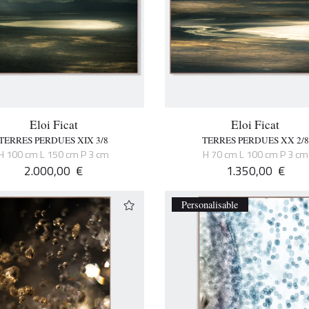
Eloi Ficat
Eloi Ficat
TERRES PERDUES XIX 3/8
TERRES PERDUES XX 2/8
H 100 cm L 150 cm P 3 cm
H 70 cm L 100 cm P 3 cm
2.000,00
€
1.350,00
€
Personalisable