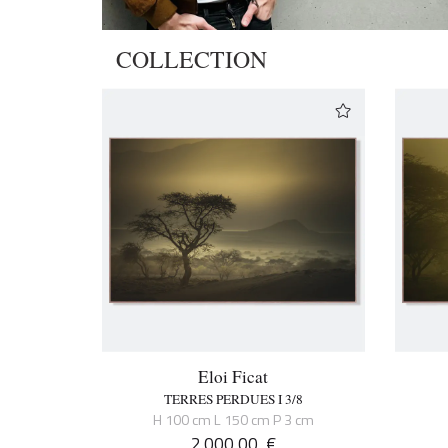
COLLECTION
Eloi Ficat
TERRES PERDUES I 3/8
H 100 cm L 150 cm P 3 cm
2.000,00
€