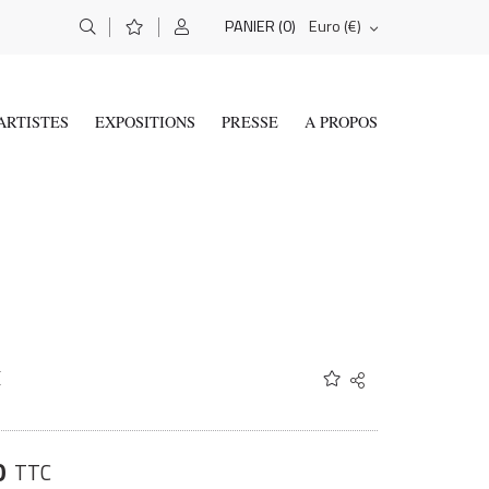
(0)
Euro (€)
PANIER
ARTISTES
EXPOSITIONS
PRESSE
A PROPOS
I
Share
Twitter
Facebook
Email
0
TTC