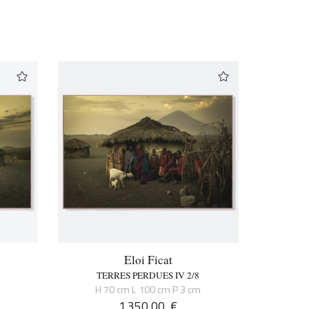
Eloi Ficat
TERRES PERDUES IV 2/8
H 70 cm L 100 cm P 3 cm
1.350,00
€