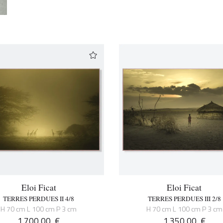
Eloi Ficat
Eloi Ficat
TERRES PERDUES II 4/8
TERRES PERDUES III 2/8
H 70 cm L 100 cm P 3 cm
H 70 cm L 100 cm P 3 cm
1.700,00
€
1.350,00
€