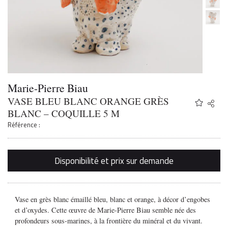
Marie-Pierre Biau
VASE BLEU BLANC ORANGE GRÈS
Share
Twitter
BLANC – COQUILLE 5 M
Faceb
Référence :
Email
Disponibilité et prix sur demande
Vase en grès blanc émaillé bleu, blanc et orange, à décor d’engobes
et d’oxydes. Cette œuvre de
Marie-Pierre Biau
semble née des
profondeurs sous-marines, à la frontière du minéral et du vivant.