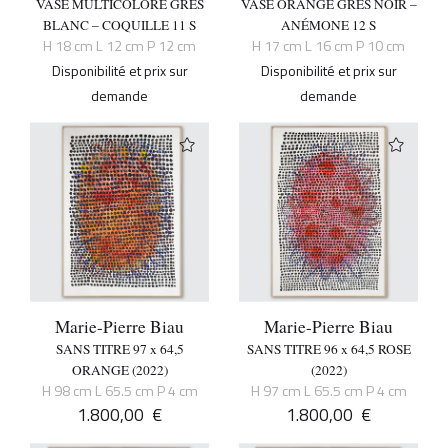
VASE MULTICOLORE GRÈS
VASE ORANGE GRÈS NOIR –
BLANC – COQUILLE 11 S
ANÉMONE 12 S
H 18 cm L 12 cm P 12 cm
H 17 cm L 16 cm P 10 cm
Disponibilité et prix sur
Disponibilité et prix sur
demande
demande
Marie-Pierre Biau
Marie-Pierre Biau
SANS TITRE 97 x 64,5
SANS TITRE 96 x 64,5 ROSE
ORANGE (2022)
(2022)
H 98 cm L 65.5 cm P 4 cm
H 97 cm L 65.5 cm P 4 cm
1.800,00
€
1.800,00
€