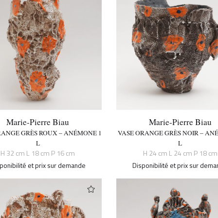
Marie-Pierre Biau
Marie-Pierre Biau
RANGE GRÈS ROUX – ANÉMONE 1
VASE ORANGE GRÈS NOIR – AN
L
L
H 32 cm L 18 cm P 16 cm
H 24 cm L 24 cm P 18 cm
ponibilité et prix sur demande
Disponibilité et prix sur dem