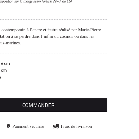
mposition sur la marge
selon l’article 297-A du CGI
 contemporain à l’encre et feutre réalisé par Marie-Pierre
tation à se perdre dans l’infini du cosmos ou dans les
ous-marines.
.8 cm
6 cm
m
COMMANDER
Paiement sécurisé
Frais de livraison