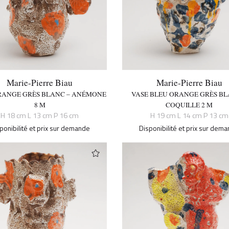
Marie-Pierre Biau
Marie-Pierre Biau
RANGE GRÈS BLANC – ANÉMONE
VASE BLEU ORANGE GRÈS BL
8 M
COQUILLE 2 M
H 18 cm L 13 cm P 16 cm
H 19 cm L 14 cm P 13 cm
ponibilité et prix sur demande
Disponibilité et prix sur dem