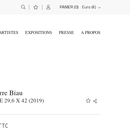
(0)
Euro (€)
PANIER
ARTISTES
EXPOSITIONS
PRESSE
A PROPOS
rre Biau
 29,6 X 42 (2019)
Share
Twitter
Facebook
Email
TTC