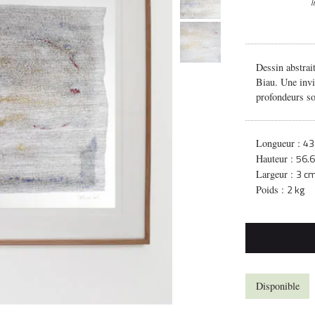
I
Dessin abstrait
Biau. Une invi
profondeurs s
43
Longueur :
56.
Hauteur :
3 c
Largeur :
2 kg
Poids :
Disponible