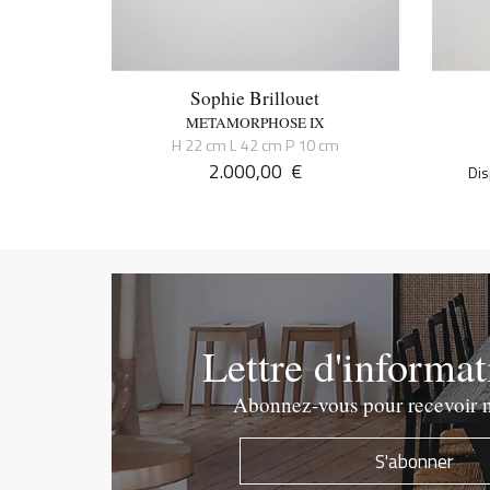
Sophie Brillouet
METAMORPHOSE IX
H 22 cm L 42 cm P 10 cm
2.000,00
€
Dis
Lettre d'informa
Abonnez-vous pour recevoir n
S'abonner