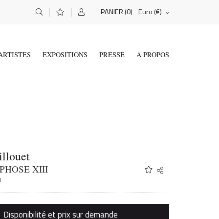
(0)
Euro (€)
PANIER
ARTISTES
EXPOSITIONS
PRESSE
A PROPOS
illouet
HOSE XIII
Share
Twitter
1
Facebook
Email
Disponibilité et prix sur demande