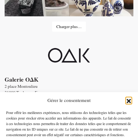
Charger plus…
Galerie OΔK
2 place Montoulieu
31000 Toulouse - France
tel : Enquiries :
+33 6 58 56 86 19
Gérer le consentement
Email :
contact@oneofakind.fr
-
Conditions générales de vente
Pour offrir les meilleures expériences, nous utilisons des technologies telles que les
-
Mentions légales
cookies pour stocker et/ou accéder aux informations des appareils. Le fait de consentir
à ces technologies nous permettra de traiter des données telles que le comportement de
Paiement par
navigation ou les ID uniques sur ce site. Le fait de ne pas consentir ou de retirer son
consentement peut avoir un effet négatif sur certaines caractéristiques et fonctions.