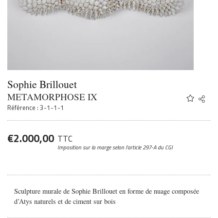
Sophie Brillouet
METAMORPHOSE IX
Share
Twitter
Référence : 3-1-1-1
Faceb
Email
€
2.000,00
TTC
Imposition sur la marge
selon l’article 297-A du CGI
Sculpture murale de Sophie Brillouet en forme de nuage composée
d’Atys naturels et de ciment sur bois