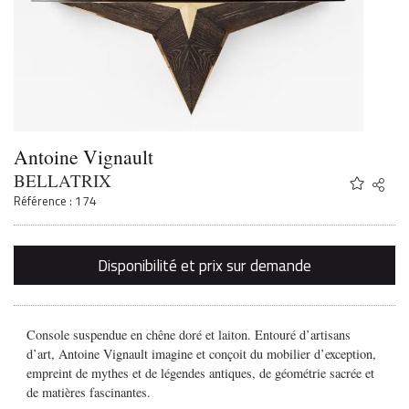
Antoine Vignault
BELLATRIX
Share
Twitter
Référence : 174
Faceb
Email
Disponibilité et prix sur demande
Console suspendue en chêne doré et laiton. Entouré d’artisans
d’art, Antoine Vignault imagine et conçoit du mobilier d’exception,
empreint de mythes et de légendes antiques, de géométrie sacrée et
de matières fascinantes.