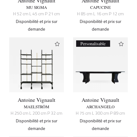
Antoine Vignault
Antoine Vignault
MU SIGMA
CAPUCINE
H 52 cm L 45 cm P 21 cm
H 85 cm L 16 cm P 12 cm
Disponibilité et prix sur
Disponibilité et prix sur
demande
demande
Personalisable
Antoine Vignault
Antoine Vignault
MAELSTRÖM
ARCHANGELO
H 250 cm L 200 cm P 32 cm
H 75 cm L 300 cm P 89 cm
Disponibilité et prix sur
Disponibilité et prix sur
demande
demande