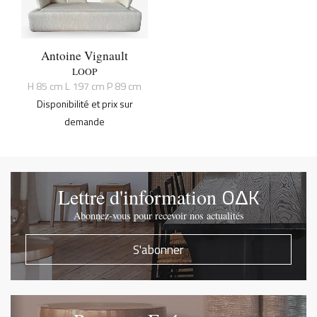
Antoine Vignault
LOOP
H 85 cm L 197 cm P 89 cm
Disponibilité et prix sur
demande
OΔK
Lettre d'information
Abonnez-vous pour recevoir nos actualités
S'abonner