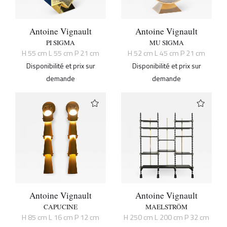
Antoine Vignault
Antoine Vignault
PI SIGMA
MU SIGMA
H 55 cm L 55 cm P 21 cm
H 52 cm L 45 cm P 21 cm
Disponibilité et prix sur
Disponibilité et prix sur
demande
demande
Antoine Vignault
Antoine Vignault
CAPUCINE
MAELSTRÖM
H 85 cm L 16 cm P 12 cm
H 250 cm L 200 cm P 32 cm