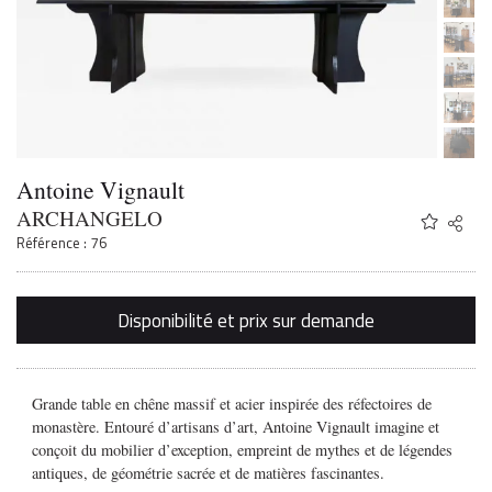
Antoine Vignault
ARCHANGELO
Share
Twitter
Référence : 76
Faceb
Email
Disponibilité et prix sur demande
Grande table en chêne massif et acier inspirée des réfectoires de
monastère. Entouré d’artisans d’art, Antoine Vignault imagine et
conçoit du mobilier d’exception, empreint de mythes et de légendes
antiques, de géométrie sacrée et de matières fascinantes.