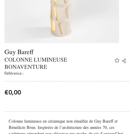
Guy Bareff
COLONNE LUMINEUSE
Share
Twitter
BONAVENTURE
Faceb
Référence :
Email
€
0,00
Colonne lumineuse en céramique non émaillée de Guy Bareff et
Bénédicte Brun. Inspirées de l’architecture des années 70, ces
sculptures répondent avec élégance aux modes de vie d’aujourd’hui.