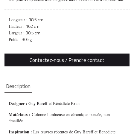
38.5 cm
Longueur :
162 cm
Hauteur :
38.5 cm
Largeur :
30 kg
Poids :
Contactez-nous / Prendre contact
Description
Designer :
Guy Bareff
et Bénédicte Brun
Matériaux :
Colonne lumineuse en céramique poncée, non
émaillée.
Inspiration :
Les œuvres récentes de Guy Bareff et Benedicte