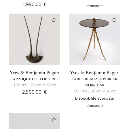
1.950,00
€
demande
Yves & Benjamin Pagart
Yves & Benjamin Pagart
APPLIQUE COLEOPTERE
TABLE BEAUZÉE POIRIER
H 60 cm L 26 cm P 28 cm
NOIRCI 2/8
2.500,00
€
H 65 cm L 50 cm P 50 cm
Disponibilité et prix sur
demande