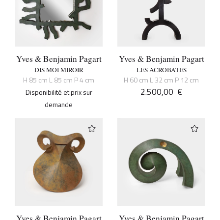
Yves & Benjamin Pagart
Yves & Benjamin Pagart
DIS MOI MIROIR
LES ACROBATES
H 85 cm L 85 cm P 4 cm
H 60 cm L 32 cm P 12 cm
2.500,00
€
Disponibilité et prix sur
demande
Yves & Benjamin Pagart
Yves & Benjamin Pagart