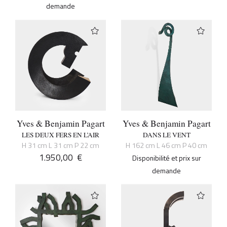
demande
Yves & Benjamin Pagart
Yves & Benjamin Pagart
LES DEUX FERS EN L’AIR
DANS LE VENT
H 31 cm L 31 cm P 22 cm
H 162 cm L 46 cm P 40 cm
1.950,00
€
Disponibilité et prix sur
demande