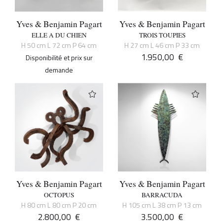
Yves & Benjamin Pagart
Yves & Benjamin Pagart
ELLE A DU CHIEN
TROIS TOUPIES
H 50 cm L 72 cm P 64 cm
H 27 cm L 46 cm P 33 cm
1.950,00
€
Disponibilité et prix sur
demande
Yves & Benjamin Pagart
Yves & Benjamin Pagart
OCTOPUS
BARRACUDA
H 80 cm L 80 cm P 20 cm
H 105 cm L 38 cm P 13 cm
2.800,00
€
3.500,00
€