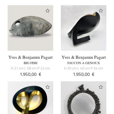
Yves & Benjamin Pagart
Yves & Benjamin Pagart
BIG FISH
FAUCON A GENOUX
H 21 cm L 68 cm P 22 cm
H 30 cm L 40 cm P 24 cm
1.950,00
€
1.950,00
€