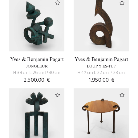
Yves & Benjamin Pagart
Yves & Benjamin Pagart
JONGLEUR
LOUP Y ES-TU?
H 39 cm L 26 cm P 30 cm
H 47 cm L 22 cm P 23 cm
2.500,00
€
1.950,00
€