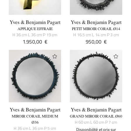
Yves & Benjamin Pagart
Yves & Benjamin Pagart
APPLIQUE EFFRAIE
PETIT MIROIR CORAIL Ø14
H 36 cm L 36 cm P 19 cm
H 16.5 cm L 14 cm P 3 cm
1.950,00
€
950,00
€
Yves & Benjamin Pagart
Yves & Benjamin Pagart
MIROIR CORAIL MEDIUM
GRAND MIROIR CORAIL Ø60
H 60 cm L 60 cm P 7 cm
Ø36
H 36 cm L 36 cm P 5 cm
Disponibilité et prix sur