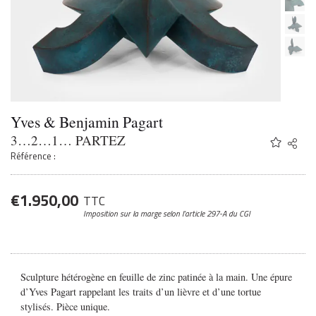
Yves & Benjamin Pagart
3…2…1… PARTEZ
Share
Twitter
Référence :
Faceb
Email
€
1.950,00
TTC
Imposition sur la marge
selon l’article 297-A du CGI
Sculpture hétérogène en feuille de zinc patinée à la main. Une épure
d’Yves Pagart rappelant les traits d’un lièvre et d’une tortue
stylisés. Pièce unique.