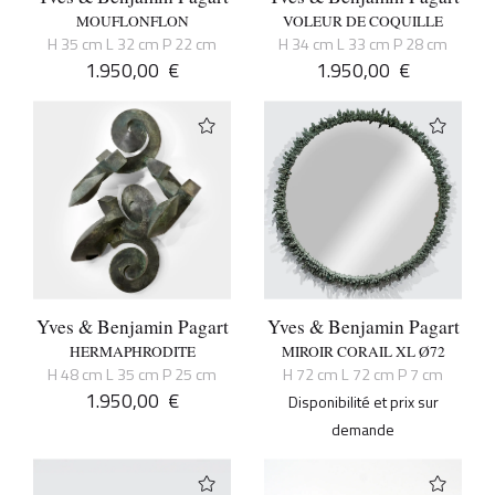
MOUFLONFLON
VOLEUR DE COQUILLE
H 35 cm L 32 cm P 22 cm
H 34 cm L 33 cm P 28 cm
1.950,00
€
1.950,00
€
Yves & Benjamin Pagart
Yves & Benjamin Pagart
HERMAPHRODITE
MIROIR CORAIL XL Ø72
H 48 cm L 35 cm P 25 cm
H 72 cm L 72 cm P 7 cm
1.950,00
€
Disponibilité et prix sur
demande