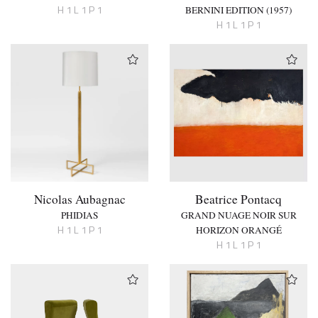
H 1 L 1 P 1
BERNINI EDITION (1957)
H 1 L 1 P 1
Nicolas Aubagnac
Beatrice Pontacq
PHIDIAS
GRAND NUAGE NOIR SUR
H 1 L 1 P 1
HORIZON ORANGÉ
H 1 L 1 P 1