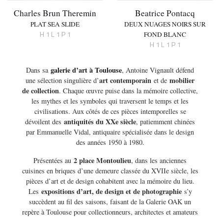
Charles Brun Theremin
Beatrice Pontacq
PLAT SEA SLIDE
DEUX NUAGES NOIRS SUR
H 1 L 1 P 1
FOND BLANC
H 1 L 1 P 1
galerie d’art à Toulouse
Dans sa
, Antoine Vignault défend
art contemporain
mobilier
une sélection singulière d’
et de
de collection
. Chaque œuvre puise dans la mémoire collective,
les mythes et les symboles qui traversent le temps et les
civilisations. Aux côtés de ces pièces intemporelles se
antiquités du XXe siècle
dévoilent des
, patiemment chinées
par Emmanuelle Vidal, antiquaire spécialisée dans le design
des années 1950 à 1980.
2 place Montoulieu
Présentées au
, dans les anciennes
cuisines en briques d’une demeure classée du XVIIe siècle, les
pièces d’art et de design cohabitent avec la mémoire du lieu.
expositions d’art, de design et de photographie
Les
s’y
succèdent au fil des saisons, faisant de la Galerie OAK un
repère à Toulouse pour collectionneurs, architectes et amateurs