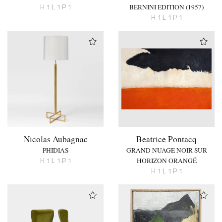
H 1 L 1 P 1
BERNINI EDITION (1957)
H 1 L 1 P 1
Nicolas Aubagnac
Beatrice Pontacq
PHIDIAS
GRAND NUAGE NOIR SUR
H 1 L 1 P 1
HORIZON ORANGÉ
H 1 L 1 P 1