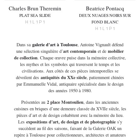
Charles Brun Theremin
Beatrice Pontacq
PLAT SEA SLIDE
DEUX NUAGES NOIRS SUR
H 1 L 1 P 1
FOND BLANC
H 1 L 1 P 1
galerie d’art à Toulouse
Dans sa
, Antoine Vignault défend
art contemporain
mobilier
une sélection singulière d’
et de
de collection
. Chaque œuvre puise dans la mémoire collective,
les mythes et les symboles qui traversent le temps et les
civilisations. Aux côtés de ces pièces intemporelles se
antiquités du XXe siècle
dévoilent des
, patiemment chinées
par Emmanuelle Vidal, antiquaire spécialisée dans le design
des années 1950 à 1980.
2 place Montoulieu
Présentées au
, dans les anciennes
cuisines en briques d’une demeure classée du XVIIe siècle, les
pièces d’art et de design cohabitent avec la mémoire du lieu.
expositions d’art, de design et de photographie
Les
s’y
succèdent au fil des saisons, faisant de la Galerie OAK un
repère à Toulouse pour collectionneurs, architectes et amateurs