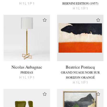
H 1 L 1 P 1
BERNINI EDITION (1957)
H 1 L 1 P 1
Nicolas Aubagnac
Beatrice Pontacq
PHIDIAS
GRAND NUAGE NOIR SUR
H 1 L 1 P 1
HORIZON ORANGÉ
H 1 L 1 P 1