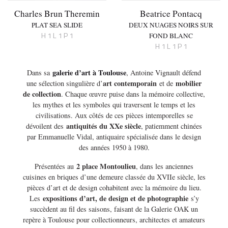
Charles Brun Theremin
Beatrice Pontacq
PLAT SEA SLIDE
DEUX NUAGES NOIRS SUR
H 1 L 1 P 1
FOND BLANC
H 1 L 1 P 1
galerie d’art à Toulouse
Dans sa
, Antoine Vignault défend
art contemporain
mobilier
une sélection singulière d’
et de
de collection
. Chaque œuvre puise dans la mémoire collective,
les mythes et les symboles qui traversent le temps et les
civilisations. Aux côtés de ces pièces intemporelles se
antiquités du XXe siècle
dévoilent des
, patiemment chinées
par Emmanuelle Vidal, antiquaire spécialisée dans le design
des années 1950 à 1980.
2 place Montoulieu
Présentées au
, dans les anciennes
cuisines en briques d’une demeure classée du XVIIe siècle, les
pièces d’art et de design cohabitent avec la mémoire du lieu.
expositions d’art, de design et de photographie
Les
s’y
succèdent au fil des saisons, faisant de la Galerie OAK un
repère à Toulouse pour collectionneurs, architectes et amateurs